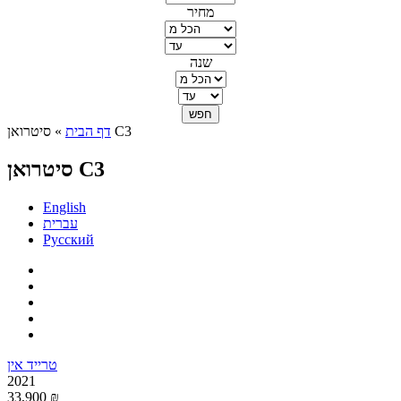
מחיר
שנה
» סיטרואן C3
דף הבית
הינך נמצא כאן
סיטרואן C3
English
עברית
Русский
טרייד אין
2021
33,900 ₪