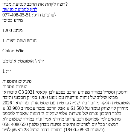
רוצה לקחת את הרכב לנסיעת מבחן?
לחץ לקביעת פגישה
לפרטים חייגו:
077-408-05-51
מידע בסיסי
1200
מנוע:
חודש ושנת ייצור:
1
Color:
Wite
ידני \ אוטומטי:
אוטומט
יד:
1
פינוקים ותוספות
הערות נוספות
סיטרואן C3 2021 חיסכון וסטייל במחיר מפתיע הרכב בצבע לבן קלאסי
מביא שילוב של נוחות עירונית עם מנוע 1200 סמ"ק חסכוני ותיבה
אוטומטית חלקה מדובר ביד שנייה פרטית עם טסט ארוך עד ינואר 2026
מחירון לוי יצחק עומד על 61,500 ₪ אבל הרכב נמכר עכשיו ב 33,900 ₪
בלבד חיסכון עצום של עשרות אלפי שקלים הזדמנות שאסור לפספס
מתאים למי שמחפש רכב עירוני מודרני אמין ונוח במחיר שפשוט לא
תמצאו בכל יום לפרטים ותיאום נסיעת מבחן טלפון 058-4080550
(בשעות 08:30–18:00) כתובת רחוב הרצל 28 ראשון לציון