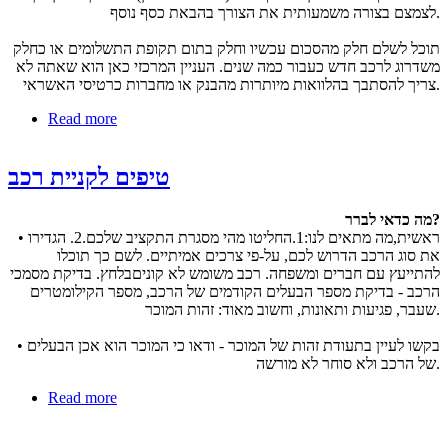
לצמצם בצורה משמעותית את הצורך בהבאת כסף נוסף.
תוכל לשלם חלק מהסכום עכשיו וחלק בתום תקופת התשלומים או כחלק
משדרוג לרכב חדש כעבור כמה שנים. העניין המרכזי כאן הוא שאתה לא
צריך להסתבך בהלוואות מיותרות מהבנק או מחברות כרטיסי האשראי.
about מימון לרכב
Read more
טיפים לקניית רכב
מה כדאי לברר?
• ראשית,מה מתאים לנו:1.החליטו מהי מסגרת התקציב שלכם.2. הגדירו
את סוג הרכב הדרוש לכם, על-פי צרכים אמיתיים. לשם כך תוכלו
להתייעץ עם חברים ומשפחה. רכב משומש לא קוניםבלחץ. בדיקת מסמכי
הרכב - בדיקת מספר הבעלים הקודמים של הרכב, מספר הקילומטרים
שעבר, פגיעות ותאונות, וחשוב מאוד: זהות המוכר.
• בקשו לעיין בתעודת זהות של המוכר - ודאו כי המוכר הוא אכן הבעלים
של הרכב ולא סוחר לא מורשה.
about טיפים לקניית רכב
Read more