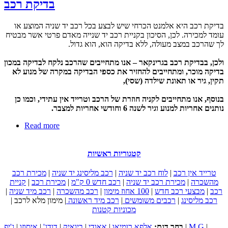
בדיקת רכב
בדיקת רכב היא אלמנט הכרחי שיש לבצע בכל רכב יד שניה המוצע או
עומד למכירה. לכן, הסיכון בקניית רכב יד שנייה מאדם פרטי אשר מבטיח
לך שהרכב במצב מעולה, ללא בדיקה הוא, הוא גדול.
ולכן, בבדיקת רכב בגרינקאר – אנו מתחייבים שהרכב נלקח לבדיקה במכון
בדיקה מוכר, ומתחייבים להחזיר את כספי הבדיקה במקרה של מנוע לא
תקין, גיר או תאונת שילדה (שסי),
בנוסף, אנו מתחייבים לקניה חוזרת של הרכב וטרייד אין עתידי, וכמו כן
נותנים אחריות למנוע וגיר לשנה 6 וחודשי אחריות למצבר.
about בדיקת רכב
Read more
קטגוריות ראשיות
טרייד אין רכב
|
לוח רכב יד שניה
|
רכב מליסינג יד שניה
|
מכירת רכב
מהשכרה
|
מכירת רכב יד שניה
|
רכב חדש 0 ק"מ
|
מכירת רכב
|
קניית
רכב
|
מבצעי רכב חדש
|
100 אחוז מימון
|
רכב מהשכרה
|
רכב מיד שניה
|
רכב מליסינג
|
רכבים משומשים
|
רכב מיד ראשונה
|
מימון מלא לרכב
|
מכוניות קטנות
|
M.G
|
בחר דגם:
אלפא רומיאו
|
אאודי
|
ביואיק
|
דודג'
|
איסוזו
|
ג'יפ