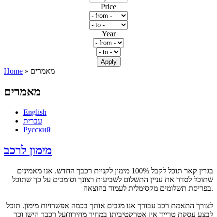
Price
Year
» מאמרים
Home
You are here
מאמרים
English
עברית
Русский
מימון לרכב
בגרין קאר תוכל לקבל 100% מימון לקניית רכבך החדש. אנו מאמינים
שתוכל לסדר את עניין התשלום לשביעות רצונך וסומכים על כך שתוכל
בפריסת תשלומים מקסימלית לעמוד בהוצאה.
לצורך התאמת רכב עבורך אנו מגבים אותך בכמה אפשרויות מימון. תוכל
לבצע עסקת טרייד אין אטרקטיבית( במחיר מחירון)על רכבך הישן וכך