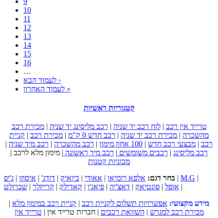
9
10
11
12
13
14
15
16
…
לעמוד הבא ›
לעמוד האחרון »
קטגוריות ראשיות
טרייד אין רכב
|
לוח רכב יד שניה
|
רכב מליסינג יד שניה
|
מכירת רכב
מהשכרה
|
מכירת רכב יד שניה
|
רכב חדש 0 ק"מ
|
מכירת רכב
|
קניית
רכב
|
מבצעי רכב חדש
|
100 אחוז מימון
|
רכב מהשכרה
|
רכב מיד שניה
|
רכב מליסינג
|
רכבים משומשים
|
רכב מיד ראשונה
|
מימון מלא לרכב
|
מכוניות קטנות
|
M.G
|
בחר דגם:
אלפא רומיאו
|
אאודי
|
ביואיק
|
דודג'
|
איסוזו
|
ג'יפ
|
אופל
|
פונטיאק
|
דאצ'יה
|
פיאג'ו
|
קאדילק
|
קרייזלר
|
שברולט
מידע מקצועי:
אפשרויות תשלום לקניית רכב
|
קניית רכב במימון מלא
|
מכירת רכב למגרש
|
השוואת רכבים
|
חברות טרייד אין
|
טרייד אין