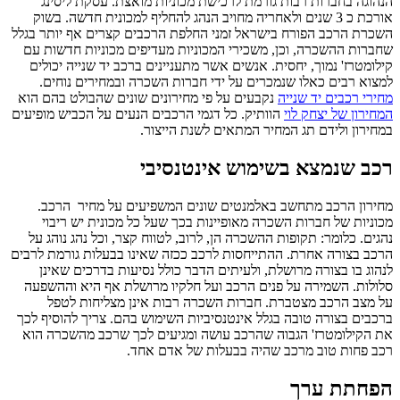
הנהוגה בחברות רבות גורמת לרכישת מכוניות מואצת. עסקת ליסינג
אורכת כ 3 שנים ולאחריה מחויב הנהג להחליף למכונית חדשה. בשוק
השכרת הרכב הפורח בישראל זמני החלפת הרכבים קצרים אף יותר בגלל
שחברות ההשכרה, וכן, משכירי המכוניות מעדיפים מכוניות חדשות עם
קילומטרז' נמוך, יחסית. אנשים אשר מתעניינים ברכב יד שנייה יכולים
למצוא רבים כאלו שנמכרים על ידי חברות השכרה ובמחירים נוחים.
מחירי רכבים יד שנייה
נקבעים על פי מחירונים שונים שהבולט בהם הוא
המחירון של יצחק לוי
הוותיק. כל דגמי הרכבים הנעים על הכביש מופיעים
במחירון ולידם תג המחיר המתאים לשנת הייצור.
רכב שנמצא בשימוש אינטנסיבי
מחירון הרכב מתחשב באלמנטים שונים המשפיעים על מחיר הרכב.
מכוניות של חברות השכרה מאופיינות בכך שעל כל מכונית יש ריבוי
נהגים. כלומר: תקופות ההשכרה הן, לרוב, לטווח קצר, וכל נהג נוהג על
הרכב בצורה אחרת. ההתייחסות לרכב ככזה שאינו בבעלות גורמת לרבים
לנהוג בו בצורה מרושלת, ולעיתים הדבר כולל נסיעות בדרכים שאינן
סלולות. השמירה על פנים הרכב ועל חלקיו מרושלת אף היא וההשפעה
על מצב הרכב מצטברת. חברות השכרה רבות אינן מצליחות לטפל
ברכבים בצורה טובה בגלל אינטנסיביות השימוש בהם. צריך להוסיף לכך
את הקילומטרז' הגבוה שהרכב עושה ומגיעים לכך שרכב מהשכרה הוא
רכב פחות טוב מרכב שהיה בבעלות של אדם אחד.
הפחתת ערך