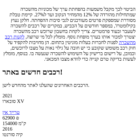
הביטוי לכך מקבל משמעות בהפחתת ערך של מכוניות מהשכרה
שמתחילות מהורדה של 12% מהמחיר הנקוב ועד ל27%. קיימת טבלת
מסודרת שמספקת פרטים מעודכנים לגבי סיבות ההפחתה. חלקן נעוץ
בקילומטרז', במספר חודשים על הכביש, במקרים של רכבים להשכרה
לשעבר ובעוד פרמטרים. צריך לקחת בחשבון שרוכש רכב מהשכרה
יצטרך למכור אותו בערך מופחת נוסף. מומלץ לכל מי שרוצה,
לקנות רכב
מהשכרה
לפנות לחברות בעלות מוניטין בתחום. הן מחויבות להקפיד על
חוק רכב משומש שקובע כי יש חובה על גילוי נאות על מצבו לרוכשים,
וכמובן, על רישום ברישיון על השימוש להשכרה שנעשה בו. בנוסף, מומלץ
לעשות בדיקה טרם קנייה כדי לוודא מצבו המכאני.
רכבים חדשים באתר!
הרכבים האחרונים שהעלנו לאתר מהחדש לישן.
2021
סובארו XV
טרייד אין
62900 ₪
154000 ק"מ
2016
קיה סורנטו