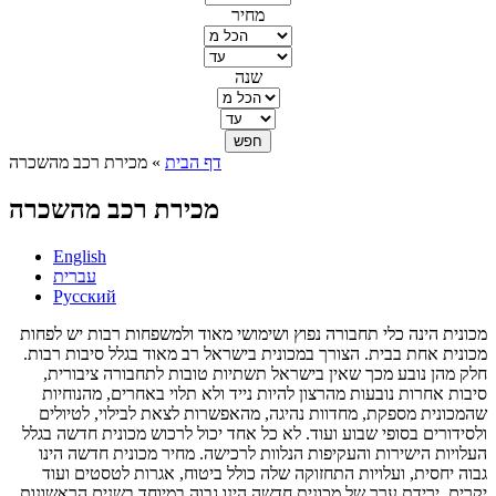
מחיר
שנה
דף הבית
» מכירת רכב מהשכרה
הינך נמצא כאן
מכירת רכב מהשכרה
English
עברית
Русский
מכונית הינה כלי תחבורה נפוץ ושימושי מאוד ולמשפחות רבות יש לפחות
מכונית אחת בבית. הצורך במכונית בישראל רב מאוד בגלל סיבות רבות.
חלק מהן נובע מכך שאין בישראל תשתיות טובות לתחבורה ציבורית,
סיבות אחרות נובעות מהרצון להיות נייד ולא תלוי באחרים, מהנוחיות
שהמכונית מספקת, מחדוות נהיגה, מהאפשרות לצאת לבילוי, לטיולים
ולסידורים בסופי שבוע ועוד. לא כל אחד יכול לרכוש מכונית חדשה בגלל
העלויות הישירות והעקיפות הנלוות לרכישה. מחיר מכונית חדשה הינו
גבוה יחסית, ועלויות התחזוקה שלה כולל ביטוח, אגרות לטסטים ועוד
יקרים. ירידת ערך של מכונית חדשה הינו גבוה במיוחד בשנים הראשונות.