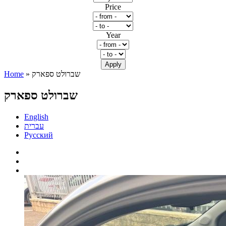
Price
Year
» שברולט ספארק
Home
You are here
שברולט ספארק
English
עברית
Русский