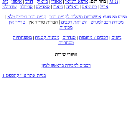
|
M.G
|
בחר דגם:
אלפא רומיאו
|
אאודי
|
ביואיק
|
דודג'
|
איסוזו
|
ג'יפ
|
אופל
|
פונטיאק
|
דאצ'יה
|
פיאג'ו
|
קאדילק
|
קרייזלר
|
שברולט
מידע מקצועי:
אפשרויות תשלום לקניית רכב
|
קניית רכב במימון מלא
|
מכירת רכב למגרש
|
השוואת רכבים
|
חברות טרייד אין
|
טרייד אין
מכוניות
ג'יפים
|
רכבים 7 מקומות
|
טנדרים
|
מכונית קטנות
|
משפחתיות
|
מסחריים
איזורי שירות
רכבים למכירה בראשון לציון
בניית אתר ע"י קונספט 1