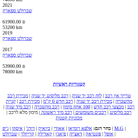
2021
שברולט ספארק
61900.00 ₪
53200 km
2019
שברולט ספארק
2017
שברולט ספארק
53900.00 ₪
78000 km
קטגוריות ראשיות
טרייד אין רכב
|
לוח רכב יד שניה
|
רכב מליסינג יד שניה
|
מכירת רכב
מהשכרה
|
מכירת רכב יד שניה
|
רכב חדש 0 ק"מ
|
מכירת רכב
|
קניית
רכב
|
מבצעי רכב חדש
|
100 אחוז מימון
|
רכב מהשכרה
|
רכב מיד שניה
|
רכב מליסינג
|
רכבים משומשים
|
רכב מיד ראשונה
|
מימון מלא לרכב
|
מכוניות קטנות
|
M.G
|
בחר דגם:
אלפא רומיאו
|
אאודי
|
ביואיק
|
דודג'
|
איסוזו
|
ג'יפ
|
אופל
|
פונטיאק
|
דאצ'יה
|
פיאג'ו
|
קאדילק
|
קרייזלר
|
שברולט