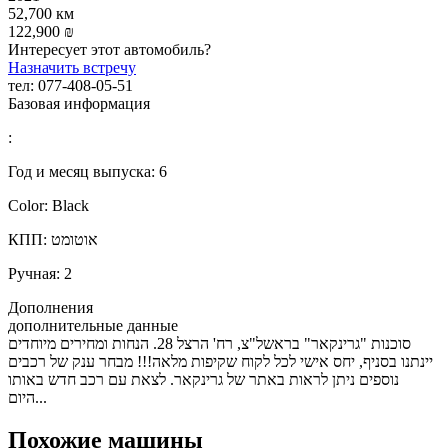
52,700 км
122,900 ₪
Интересует этот автомобиль?
Назначить встречу
тел:
077-408-05-51
Базовая информация
:
Год и месяц выпуска:
6
Color:
Black
אוטומט
КПП:
Ручная:
2
Дополнения
дополнительные данные
סוכנות "גרינקאר" בראשל"צ, רח' הרצל 28. הנחות ומחירים מיוחדים
יינתנו בסניף, יחס אישי לכל לקוח שקיפות מלאה!!! מבחר ענק של רכבים
נוספים ניתן לראות באתר של גרינקאר. לצאת עם רכב חדש באותו
היום...
Похожие машины