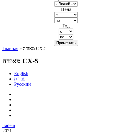
Цена
Год
» מאזדה CX-5
Главная
Вы здесь
מאזדה CX-5
English
עברית
Русский
tradein
2021