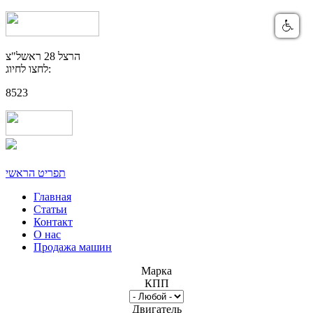
הרצל 28 ראשל"צ
לחצו לחיוג:
8523
תפריט הראשי
Главная
Статьи
Контакт
О нас
Продажа машин
Марка
КПП
Двигатель