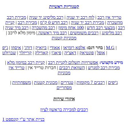
קטגוריות ראשיות
טרייד אין רכב
|
לוח רכב יד שניה
|
רכב מליסינג יד שניה
|
מכירת רכב
מהשכרה
|
מכירת רכב יד שניה
|
רכב חדש 0 ק"מ
|
מכירת רכב
|
קניית
רכב
|
מבצעי רכב חדש
|
100 אחוז מימון
|
רכב מהשכרה
|
רכב מיד שניה
|
רכב מליסינג
|
רכבים משומשים
|
רכב מיד ראשונה
|
מימון מלא לרכב
|
מכוניות קטנות
|
M.G
|
בחר דגם:
אלפא רומיאו
|
אאודי
|
ביואיק
|
דודג'
|
איסוזו
|
ג'יפ
|
אופל
|
פונטיאק
|
דאצ'יה
|
פיאג'ו
|
קאדילק
|
קרייזלר
|
שברולט
מידע מקצועי:
אפשרויות תשלום לקניית רכב
|
קניית רכב במימון מלא
|
מכירת רכב למגרש
|
השוואת רכבים
|
חברות טרייד אין
|
טרייד אין
מכוניות
ג'יפים
|
רכבים 7 מקומות
|
טנדרים
|
מכונית קטנות
|
משפחתיות
|
מסחריים
איזורי שירות
רכבים למכירה בראשון לציון
בניית אתר ע"י קונספט 1