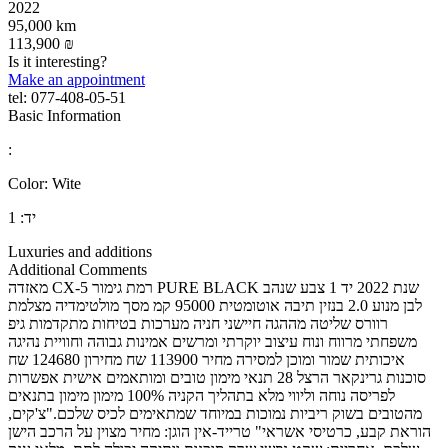
2022
95,000 km
113,900 ₪
Is it interesting?
Make an appointment
tel:
077-408-05-51
Basic Information
:
Color:
Wite
יד:
1
Luxuries and additions
Additional Comments
מאזדה CX-5 רמת גימור PURE BLACK שנת 2022 יד 1 צבע שנהב
לבן מנוע 2.0 בנזין תיבה אוטומטית 95000 קמ מסך מולטימדיה מצלמת
רוורס שליטה מההגה חיישני חניה מערכות בטיחות מתקדמות גיפ
משפחתי מרווח ונוח עיצוב יוקרתי ומרשים אמינות גבוהה וחוויית נהיגה
איכותית שמור ומוכן למסירה מחיר 113900 שח מחירון 124680 שח
סוכנות גרינקאר הרצל 28 תנאי מימון טובים ומותאמים אישית אפשרות
לפריסה נוחה וליווי מלא בתהליך הקניה 100% מימון מימון בתנאים
מהטובים בשוק ריביות נמוכות במיוחד שמתאימים לכיס שלכם."צ'קים,
הוראת קבע, כרטיסי אשראי" טרייד-אין הוגן: מחיר מצוין על הרכב הישן