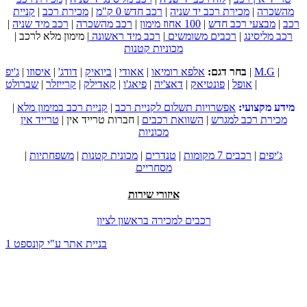
מהשכרה
|
מכירת רכב יד שניה
|
רכב חדש 0 ק"מ
|
מכירת רכב
|
קניית
רכב
|
מבצעי רכב חדש
|
100 אחוז מימון
|
רכב מהשכרה
|
רכב מיד שניה
|
רכב מליסינג
|
רכבים משומשים
|
רכב מיד ראשונה
|
מימון מלא לרכב
|
מכוניות קטנות
|
M.G
|
בחר דגם:
אלפא רומיאו
|
אאודי
|
ביואיק
|
דודג'
|
איסוזו
|
ג'יפ
|
אופל
|
פונטיאק
|
דאצ'יה
|
פיאג'ו
|
קאדילק
|
קרייזלר
|
שברולט
מידע מקצועי:
אפשרויות תשלום לקניית רכב
|
קניית רכב במימון מלא
|
מכירת רכב למגרש
|
השוואת רכבים
|
חברות טרייד אין
|
טרייד אין
מכוניות
ג'יפים
|
רכבים 7 מקומות
|
טנדרים
|
מכונית קטנות
|
משפחתיות
|
מסחריים
איזורי שירות
רכבים למכירה בראשון לציון
בניית אתר ע"י קונספט 1