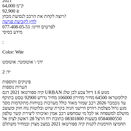
2021
64,000 ק"מ
92,900 ₪
רוצה לקחת את הרכב לנסיעת מבחן?
לחץ לקביעת פגישה
לפרטים חייגו:
077-408-05-51
מידע בסיסי
:
Color:
Wite
ידני \ אוטומטי:
אוטומט
יד:
2
פינוקים ותוספות
הערות נוספות
קיה ספורטאז 2021 דגם URBAN מנוע 1.6 דיזל צבע לבן שלג
קילומטראז 64500 מחיר מחירון 106000 מחיר נדרש 92900 טסט בתוקף
עד נובמבר 2026 רכב שמור מאוד כולל מערכות בטיחות מתקדמות מסך
מגע גדול מצלמת רוורס חיישני חניה בקרת שיוט ובלוטות נוח חזק ומעוצב
מושלם למשפחה או לכל מי שמחפש רכב אמין ואיכותי ליצירת קשר טלפון
0584080550 בשעות 08301800 כתובת רח הרצל 28 ראשון לציון אל
תחמיצו הזדמנות לקנות קיה ספורטאז 2021 במצב מצוין ובמחיר משתלם