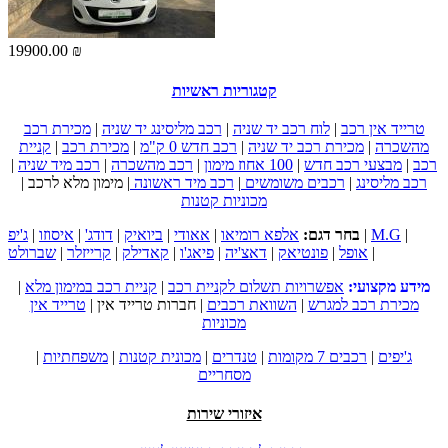
19900.00 ₪
קטגוריות ראשיות
טרייד אין רכב
|
לוח רכב יד שניה
|
רכב מליסינג יד שניה
|
מכירת רכב
מהשכרה
|
מכירת רכב יד שניה
|
רכב חדש 0 ק"מ
|
מכירת רכב
|
קניית
רכב
|
מבצעי רכב חדש
|
100 אחוז מימון
|
רכב מהשכרה
|
רכב מיד שניה
|
רכב מליסינג
|
רכבים משומשים
|
רכב מיד ראשונה
|
מימון מלא לרכב
|
מכוניות קטנות
|
M.G
|
בחר דגם:
אלפא רומיאו
|
אאודי
|
ביואיק
|
דודג'
|
איסוזו
|
ג'יפ
|
אופל
|
פונטיאק
|
דאצ'יה
|
פיאג'ו
|
קאדילק
|
קרייזלר
|
שברולט
מידע מקצועי:
אפשרויות תשלום לקניית רכב
|
קניית רכב במימון מלא
|
מכירת רכב למגרש
|
השוואת רכבים
|
חברות טרייד אין
|
טרייד אין
מכוניות
ג'יפים
|
רכבים 7 מקומות
|
טנדרים
|
מכונית קטנות
|
משפחתיות
|
מסחריים
איזורי שירות