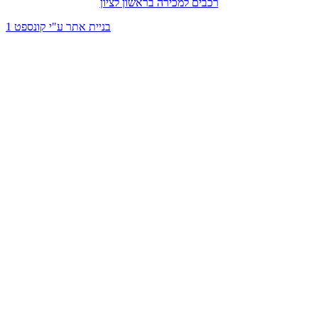
רכבים למכירה בראשון לציון
בניית אתר ע"י קונספט 1