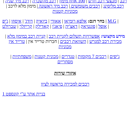
רכב
|
מבצעי רכב חדש
|
100 אחוז מימון
|
רכב מהשכרה
|
רכב מיד שניה
|
רכב מליסינג
|
רכבים משומשים
|
רכב מיד ראשונה
|
מימון מלא לרכב
|
מכוניות קטנות
|
M.G
|
בחר דגם:
אלפא רומיאו
|
אאודי
|
ביואיק
|
דודג'
|
איסוזו
|
ג'יפ
|
אופל
|
פונטיאק
|
דאצ'יה
|
פיאג'ו
|
קאדילק
|
קרייזלר
|
שברולט
מידע מקצועי:
אפשרויות תשלום לקניית רכב
|
קניית רכב במימון מלא
|
מכירת רכב למגרש
|
השוואת רכבים
|
חברות טרייד אין
|
טרייד אין
מכוניות
ג'יפים
|
רכבים 7 מקומות
|
טנדרים
|
מכונית קטנות
|
משפחתיות
|
מסחריים
איזורי שירות
רכבים למכירה בראשון לציון
בניית אתר ע"י קונספט 1