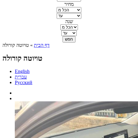
מחיר
שנה
דף הבית
» טויוטה קורולה
הינך נמצא כאן
טויוטה קורולה
English
עברית
Русский