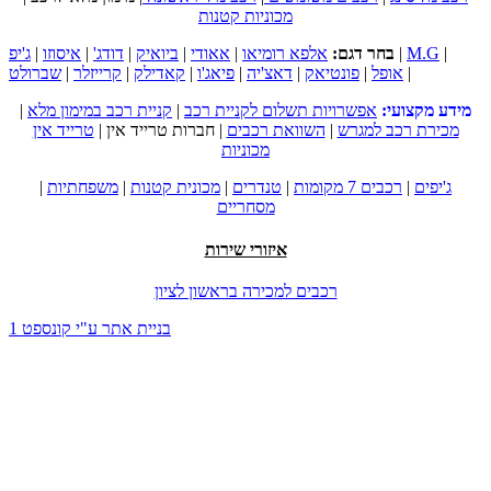
מכוניות קטנות
|
M.G
|
בחר דגם:
אלפא רומיאו
|
אאודי
|
ביואיק
|
דודג'
|
איסוזו
|
ג'יפ
|
אופל
|
פונטיאק
|
דאצ'יה
|
פיאג'ו
|
קאדילק
|
קרייזלר
|
שברולט
מידע מקצועי:
אפשרויות תשלום לקניית רכב
|
קניית רכב במימון מלא
|
מכירת רכב למגרש
|
השוואת רכבים
|
חברות טרייד אין
|
טרייד אין
מכוניות
ג'יפים
|
רכבים 7 מקומות
|
טנדרים
|
מכונית קטנות
|
משפחתיות
|
מסחריים
איזורי שירות
רכבים למכירה בראשון לציון
בניית אתר ע"י קונספט 1