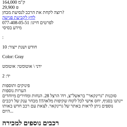
164,000 ק"מ
29,900 ₪
רוצה לקחת את הרכב לנסיעת מבחן?
לחץ לקביעת פגישה
לפרטים חייגו:
077-408-05-51
מידע בסיסי
:
חודש ושנת ייצור:
10
Color:
Gray
ידני \ אוטומטי:
אוטומט
יד:
2
פינוקים ותוספות
הערות נוספות
סוכנות "גרינקאר" בראשל"צ, רח' הרצל 28. הנחות ומחירים מיוחדים
יינתנו בסניף, יחס אישי לכל לקוח שקיפות מלאה!!! מבחר ענק של רכבים
נוספים ניתן לראות באתר של גרינקאר. לצאת עם רכב חדש באותו
היום...
רכבים נוספים למכירה