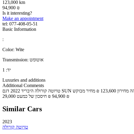
123,000 km
94,900 ₪
Is it interesting?
Make an appointment
tel:
077-408-05-51
Basic Information
:
Color:
Wite
אוטומט
Transmission:
יד:
1
Luxuries and additions
Additional Comments
טויוטה קורולה היבריד 2022 דגם SUN המאובזר מנוע 1.8 היברידי חסכוני שנת 2022 123 אלף ק״מ צבע לבן פנינה יד ראשונה שמורה ומוכנה לנסיעה שילוב של ביצועים שקט ונוחות ברמה גבוהה מחירון 123,600 ₪ מחיר מבוקש
94,900 ₪ חיסכון של כמעט 29,000 ₪
Similar Cars
2023
טויוטה קורולה