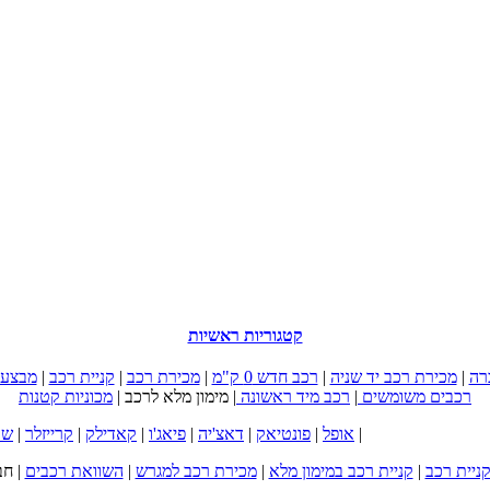
קטגוריות ראשיות
רה
|
מכירת רכב יד שניה
|
רכב חדש 0 ק"מ
|
מכירת רכב
|
קניית רכב
|
מבצעי
רכבים משומשים
|
רכב מיד ראשונה
|
מימון מלא לרכב
|
מכוניות קטנות
|
אופל
|
פונטיאק
|
דאצ'יה
|
פיאג'ו
|
קאדילק
|
קרייזלר
|
שב
ניית רכב
|
קניית רכב במימון מלא
|
מכירת רכב למגרש
|
השוואת רכבים
|
חב