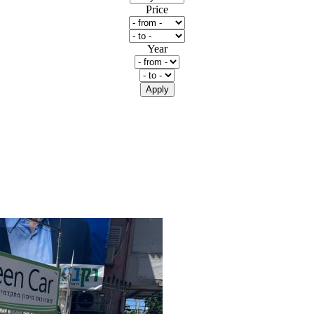
Price
Year