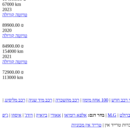
67000 km
2023
טויוטה קורולה
89900.00 ₪
2020
טויוטה קורולה
84900.00 ₪
154000 km
2021
טויוטה קורולה
72900.00 ₪
113000 km
 רכב חדש
|
100 אחוז מימון
|
רכב מהשכרה
|
רכב מיד שניה
|
רכב מליסינג
|
רולט
|
M.G
|
בחר דגם:
אלפא רומיאו
|
אאודי
|
ביואיק
|
דודג'
|
איסוזו
|
ג'יפ
רות טרייד אין
|
טרייד אין מכוניות