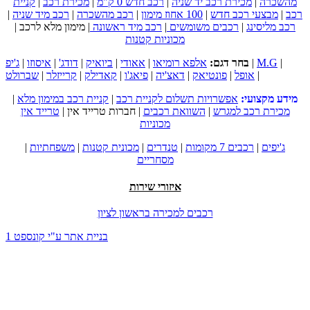
מהשכרה
|
מכירת רכב יד שניה
|
רכב חדש 0 ק"מ
|
מכירת רכב
|
קניית
רכב
|
מבצעי רכב חדש
|
100 אחוז מימון
|
רכב מהשכרה
|
רכב מיד שניה
|
רכב מליסינג
|
רכבים משומשים
|
רכב מיד ראשונה
|
מימון מלא לרכב
|
מכוניות קטנות
|
M.G
|
בחר דגם:
אלפא רומיאו
|
אאודי
|
ביואיק
|
דודג'
|
איסוזו
|
ג'יפ
|
אופל
|
פונטיאק
|
דאצ'יה
|
פיאג'ו
|
קאדילק
|
קרייזלר
|
שברולט
מידע מקצועי:
אפשרויות תשלום לקניית רכב
|
קניית רכב במימון מלא
|
מכירת רכב למגרש
|
השוואת רכבים
|
חברות טרייד אין
|
טרייד אין
מכוניות
ג'יפים
|
רכבים 7 מקומות
|
טנדרים
|
מכונית קטנות
|
משפחתיות
|
מסחריים
איזורי שירות
רכבים למכירה בראשון לציון
בניית אתר ע"י קונספט 1