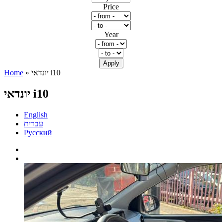
Price
Year
» יונדאי i10
Home
You are here
יונדאי i10
English
עברית
Русский