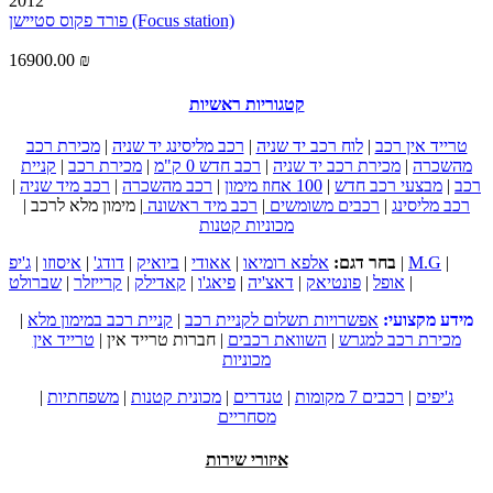
2012
פורד פקוס סטיישן (Focus station)
16900.00 ₪
קטגוריות ראשיות
טרייד אין רכב
|
לוח רכב יד שניה
|
רכב מליסינג יד שניה
|
מכירת רכב
מהשכרה
|
מכירת רכב יד שניה
|
רכב חדש 0 ק"מ
|
מכירת רכב
|
קניית
רכב
|
מבצעי רכב חדש
|
100 אחוז מימון
|
רכב מהשכרה
|
רכב מיד שניה
|
רכב מליסינג
|
רכבים משומשים
|
רכב מיד ראשונה
|
מימון מלא לרכב
|
מכוניות קטנות
|
M.G
|
בחר דגם:
אלפא רומיאו
|
אאודי
|
ביואיק
|
דודג'
|
איסוזו
|
ג'יפ
|
אופל
|
פונטיאק
|
דאצ'יה
|
פיאג'ו
|
קאדילק
|
קרייזלר
|
שברולט
מידע מקצועי:
אפשרויות תשלום לקניית רכב
|
קניית רכב במימון מלא
|
מכירת רכב למגרש
|
השוואת רכבים
|
חברות טרייד אין
|
טרייד אין
מכוניות
ג'יפים
|
רכבים 7 מקומות
|
טנדרים
|
מכונית קטנות
|
משפחתיות
|
מסחריים
איזורי שירות