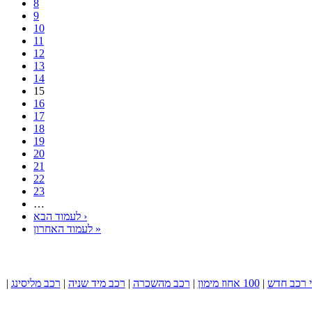
8
9
10
11
12
13
14
15
16
17
18
19
20
21
22
23
…
לעמוד הבא ›
לעמוד האחרון »
 רכב חדש
|
100 אחוז מימון
|
רכב מהשכרה
|
רכב מיד שניה
|
רכב מליסינג
|