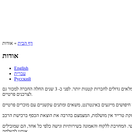
דף הבית
» אודות
הינך נמצא כאן
אודות
English
עברית
Русский
חברת ציי המכוניות גרין קאר התחילהבפעילותו בארץ לפני כ-8 שנים. החברה התמחתה בסיפוק ציי רכב לסוחרים, בקניות גדולות של רכבים ומכירתם במלאים גדולים לחברות קטנות יותר. לפני כ- 3 שנים החלה החברה למכור גם
לצרכנים פרטיים.
 המחויבת ללקוח והאמונה בשירותיות וגישה כלפי כל אחד, הם שמובילים
אותנו להצלחה.