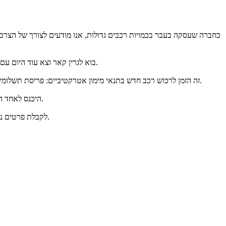
כחברה שעסקה בעבר בכמויות רכבים גדולות, אנו מודעים לצורך של הצרכן הי
בוא לגרין קאר וצא עוד היום עם רכב חדש באחריות מלאה: תוכל ליהנות ממנו כמה שנים ולסיים לשלם עליו רק כאשר תחליף אותו לרכב חדש, וגם אז תזוכה במחיר גבוה על הרכב הישן.
זה הזמן לרכוש רכב חדש בתנאי מימון אטרקטיביים: פריסת תשלומים ארוכת טווח, טרייד אין, או עסקת מימון שתאפשר לך להיכנס למתחם המכוניות, לעבור על הדגמים הנראים לך, ולצאת עוד באותו היום עם רכב חדש.
היכנס לאחד הסניפים ובחר לך רכב מתאים. אנו בטוחים שתהיה שבע רצון מהבחירה ותוכל לשלם על הרכב בדרך הנוחה ביותר עבורך ללא כל בעיות והלוואות מהבנק.
לקבלת פרטים נוספים על מבצעים חד פעמיים, צור קשר דרך עם נציג מכירות באתר או בטלפון. אנו מעודכנים את מלאי המכוניות החדשות הנכנסות אלינו על בסיס יומי.