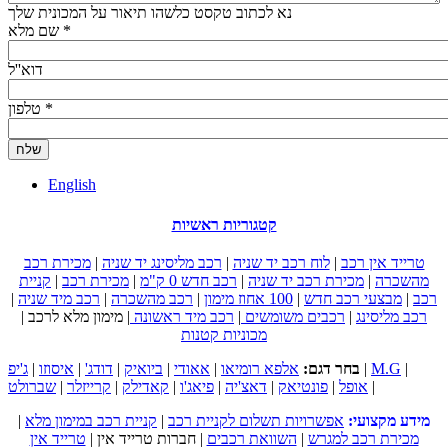
נא לכתוב טקסט כלשהו תיאור על המכונית שלך
*
שם מלא
דוא''ל
*
טלפון
English
קטגוריות ראשיות
טרייד אין רכב
|
לוח רכב יד שניה
|
רכב מליסינג יד שניה
|
מכירת רכב
מהשכרה
|
מכירת רכב יד שניה
|
רכב חדש 0 ק"מ
|
מכירת רכב
|
קניית
רכב
|
מבצעי רכב חדש
|
100 אחוז מימון
|
רכב מהשכרה
|
רכב מיד שניה
|
רכב מליסינג
|
רכבים משומשים
|
רכב מיד ראשונה
|
מימון מלא לרכב
|
מכוניות קטנות
|
M.G
|
בחר דגם:
אלפא רומיאו
|
אאודי
|
ביואיק
|
דודג'
|
איסוזו
|
ג'יפ
|
אופל
|
פונטיאק
|
דאצ'יה
|
פיאג'ו
|
קאדילק
|
קרייזלר
|
שברולט
מידע מקצועי:
אפשרויות תשלום לקניית רכב
|
קניית רכב במימון מלא
|
מכירת רכב למגרש
|
השוואת רכבים
|
חברות טרייד אין
|
טרייד אין