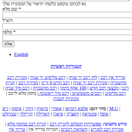
נא לכתוב טקסט כלשהו תיאור על המכונית שלך
*
שם מלא
דוא''ל
*
טלפון
English
קטגוריות ראשיות
טרייד אין רכב
|
לוח רכב יד שניה
|
רכב מליסינג יד שניה
|
מכירת רכב
מהשכרה
|
מכירת רכב יד שניה
|
רכב חדש 0 ק"מ
|
מכירת רכב
|
קניית
רכב
|
מבצעי רכב חדש
|
100 אחוז מימון
|
רכב מהשכרה
|
רכב מיד שניה
|
רכב מליסינג
|
רכבים משומשים
|
רכב מיד ראשונה
|
מימון מלא לרכב
|
מכוניות קטנות
|
M.G
|
בחר דגם:
אלפא רומיאו
|
אאודי
|
ביואיק
|
דודג'
|
איסוזו
|
ג'יפ
|
אופל
|
פונטיאק
|
דאצ'יה
|
פיאג'ו
|
קאדילק
|
קרייזלר
|
שברולט
מידע מקצועי:
אפשרויות תשלום לקניית רכב
|
קניית רכב במימון מלא
|
מכירת רכב למגרש
|
השוואת רכבים
|
חברות טרייד אין
|
טרייד אין